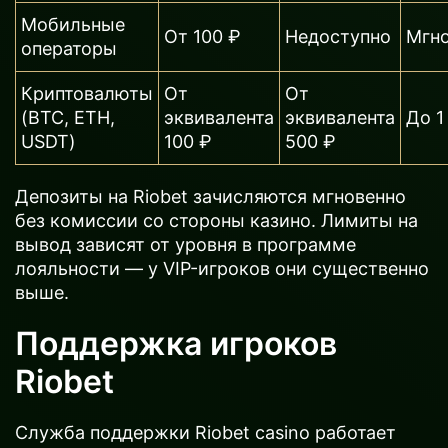
Мобильные
От 100 ₽
Недоступно
Мгн
операторы
Криптовалюты
От
От
(BTC, ETH,
эквивалента
эквивалента
До 1
USDT)
100 ₽
500 ₽
Депозиты на Riobet зачисляются мгновенно
без комиссии со стороны казино. Лимиты на
вывод зависят от уровня в программе
лояльности — у VIP-игроков они существенно
выше.
Поддержка игроков
Riobet
Служба поддержки Riobet casino работает