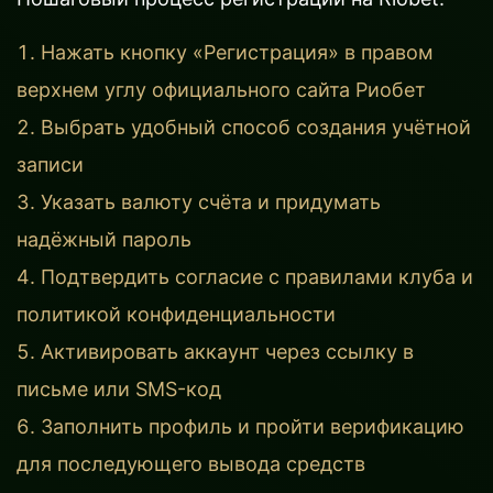
Нажать кнопку «Регистрация» в правом
верхнем углу официального сайта Риобет
Выбрать удобный способ создания учётной
записи
Указать валюту счёта и придумать
надёжный пароль
Подтвердить согласие с правилами клуба и
политикой конфиденциальности
Активировать аккаунт через ссылку в
письме или SMS-код
Заполнить профиль и пройти верификацию
для последующего вывода средств