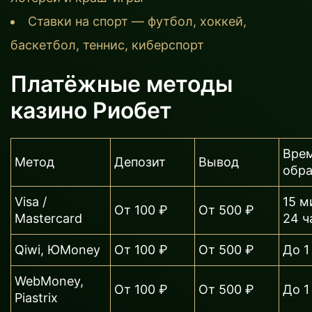
Ставки на спорт — футбол, хоккей,
баскетбол, теннис, киберспорт
Платёжные методы
казино Риобет
Вре
Метод
Депозит
Вывод
обр
Visa /
15 м
От 100 ₽
От 500 ₽
Mastercard
24 ч
Qiwi, ЮMoney
От 100 ₽
От 500 ₽
До 1
WebMoney,
От 100 ₽
От 500 ₽
До 1
Piastrix