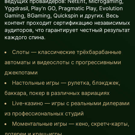
ведущих провайдеров: NetEnt, Microgaming,
Yggdrasil, Play'n GO, Pragmatic Play, Evolution
Gaming, BGaming, Quickspin и других. Весь
контент проходит сертификацию независимых
аудиторов, что гарантирует честный результат
каждого спина.
Слоты — классические трёхбарабанные
автоматы и видеослоты с прогрессивными
джекпотами
Настольные игры — рулетка, блэкджек,
баккара, покер в различных вариациях
Live-казино — игры с реальными дилерами
из профессиональных студий
Моментальные игры — кено, скретч-карты,
лотереи и краш-игры