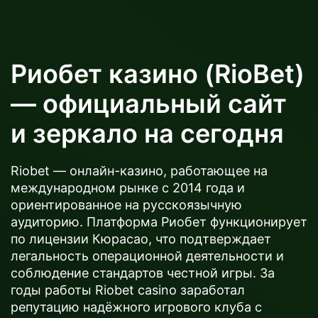
Риобет казино (RioBet)
— официальный сайт
и зеркало на сегодня
Riobet — онлайн-казино, работающее на
международном рынке с 2014 года и
ориентированное на русскоязычную
аудиторию. Платформа Риобет функционирует
по лицензии Кюрасао, что подтверждает
легальность операционной деятельности и
соблюдение стандартов честной игры. За
годы работы Riobet casino заработал
репутацию надёжного игрового клуба с