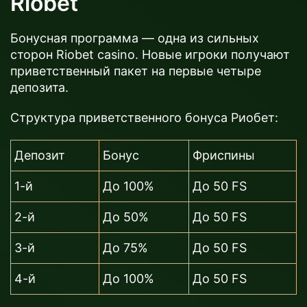
Riobet
Бонусная программа — одна из сильных
сторон Riobet casino. Новые игроки получают
приветственный пакет на первые четыре
депозита.
Структура приветственного бонуса Риобет:
Депозит
Бонус
Фриспины
1-й
До 100%
До 50 FS
2-й
До 50%
До 50 FS
3-й
До 75%
До 50 FS
4-й
До 100%
До 50 FS