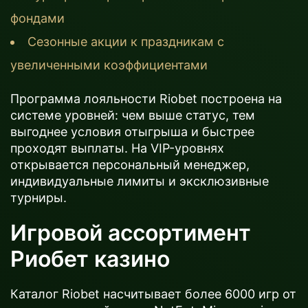
фондами
Сезонные акции к праздникам с
увеличенными коэффициентами
Программа лояльности Riobet построена на
системе уровней: чем выше статус, тем
выгоднее условия отыгрыша и быстрее
проходят выплаты. На VIP-уровнях
открывается персональный менеджер,
индивидуальные лимиты и эксклюзивные
турниры.
Игровой ассортимент
Риобет казино
Каталог Riobet насчитывает более 6000 игр от